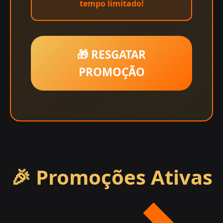
tempo limitado!
🎁 RESGATAR
PROMOÇÃO
🎉 Promoções Ativas