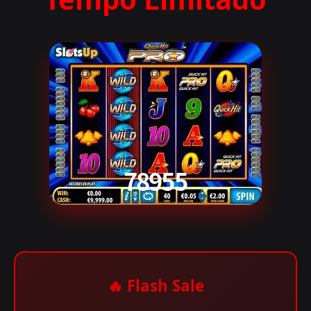
🔥 Flash Sale