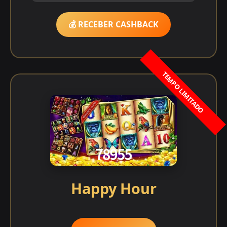
💰 RECEBER CASHBACK
Happy Hour