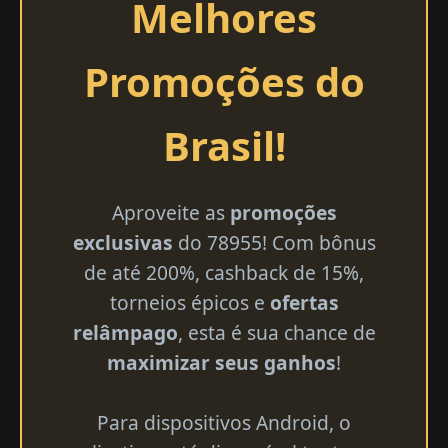
Melhores
Promoções do
Brasil!
Aproveite as
promoções
exclusivas
do 78955! Com bônus
de até 200%, cashback de 15%,
torneios épicos e
ofertas
relâmpago
, esta é sua chance de
maximizar seus ganhos
!
Para dispositivos Android, o