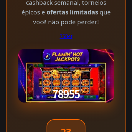
cashback semanal, torneios
épicos e
ofertas limitadas
que
você não pode perder!
75Bet
23