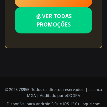
💰 VER TODAS
PROMOÇÕES
© 2025 78955. Todos os direitos reservados. | Licença
MGA | Auditado por eCOGRA
Disponível para Android 5.0+ e iOS 12.0+. Jogue com