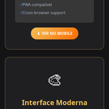
PWA compatível
Cross-browser support
📱 VER NO MOBILE
🎨
Interface Moderna