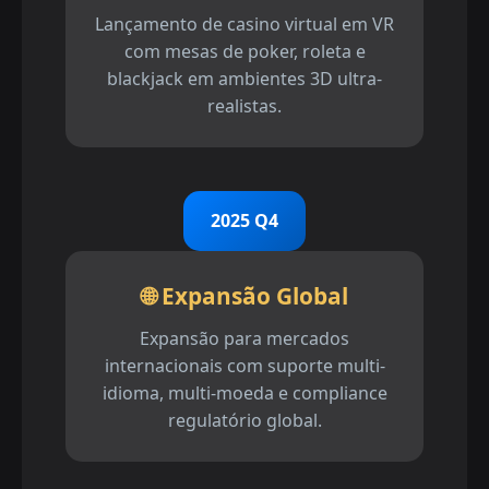
Lançamento de casino virtual em VR
com mesas de poker, roleta e
blackjack em ambientes 3D ultra-
realistas.
2025 Q4
🌐 Expansão Global
Expansão para mercados
internacionais com suporte multi-
idioma, multi-moeda e compliance
regulatório global.