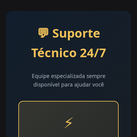
💬 Suporte
Técnico 24/7
Equipe especializada sempre
disponível para ajudar você
⚡