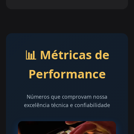
📊 Métricas de
Performance
Números que comprovam nossa
excelência técnica e confiabilidade