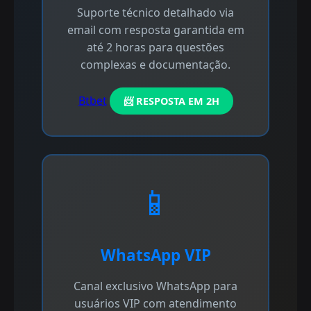
Suporte técnico detalhado via
email com resposta garantida em
até 2 horas para questões
complexas e documentação.
Btbet
📨 RESPOSTA EM 2H
📱
WhatsApp VIP
Canal exclusivo WhatsApp para
usuários VIP com atendimento