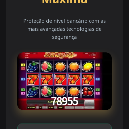
Proteção de nível bancário com as
mais avançadas tecnologias de
segurança