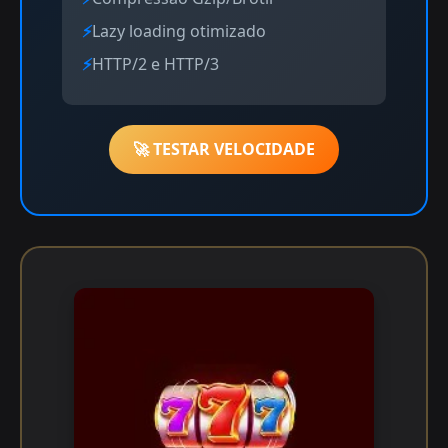
Lazy loading otimizado
HTTP/2 e HTTP/3
🚀 TESTAR VELOCIDADE