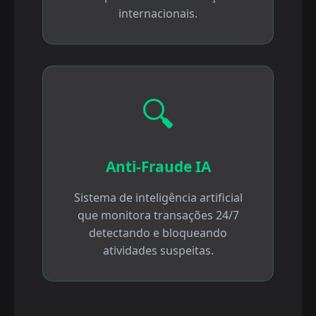
internacionais.
🔍
Anti-Fraude IA
Sistema de inteligência artificial
que monitora transações 24/7
detectando e bloqueando
atividades suspeitas.