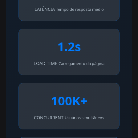
LATÊNCIA
Tempo de resposta médio
1.2s
LOAD TIME
Carregamento da página
100K+
CONCURRENT
Usuários simultâneos