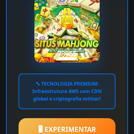
🔧
TECNOLOGIA PREMIUM:
Infraestrutura AWS com CDN
global e criptografia militar!
🖥️ EXPERIMENTAR