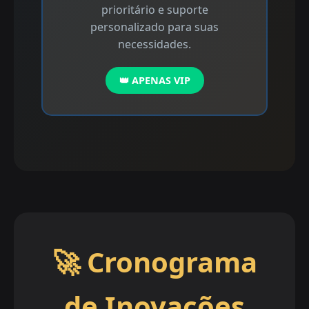
prioritário e suporte
personalizado para suas
necessidades.
👑 APENAS VIP
🚀 Cronograma
de Inovações