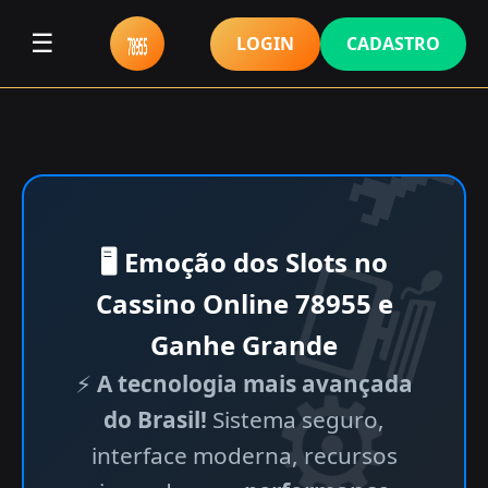
☰
LOGIN
CADASTRO
🖥 Emoção dos Slots no
Cassino Online 78955 e
Ganhe Grande
⚡
A tecnologia mais avançada
do Brasil!
Sistema seguro,
interface moderna, recursos