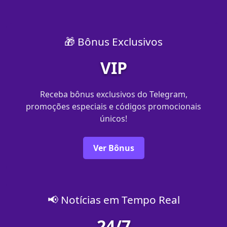
🎁 Bônus Exclusivos
VIP
Receba bônus exclusivos do Telegram,
promoções especiais e códigos promocionais
únicos!
Ver Bônus
📢 Notícias em Tempo Real
24/7