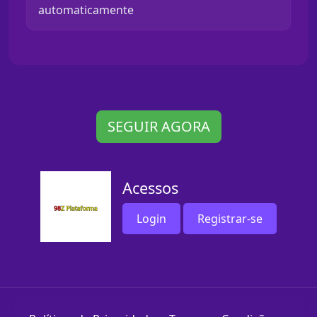
automaticamente
SEGUIR AGORA
Acessos
Login
Registrar-se