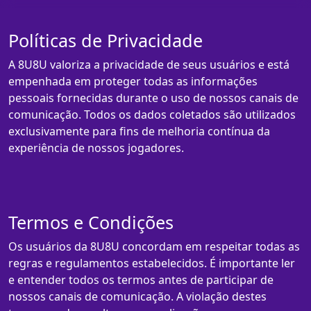
Políticas de Privacidade
A 8U8U valoriza a privacidade de seus usuários e está
empenhada em proteger todas as informações
pessoais fornecidas durante o uso de nossos canais de
comunicação. Todos os dados coletados são utilizados
exclusivamente para fins de melhoria contínua da
experiência de nossos jogadores.
Termos e Condições
Os usuários da 8U8U concordam em respeitar todas as
regras e regulamentos estabelecidos. É importante ler
e entender todos os termos antes de participar de
nossos canais de comunicação. A violação destes