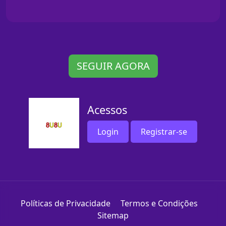
SEGUIR AGORA
Acessos
Login
Registrar-se
Políticas de Privacidade
Termos e Condições
Sitemap