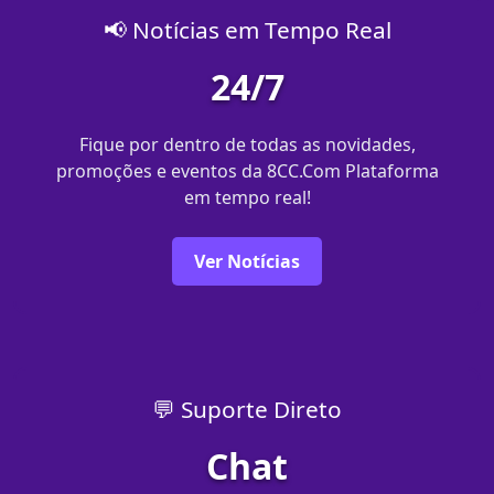
📢 Notícias em Tempo Real
24/7
Fique por dentro de todas as novidades,
promoções e eventos da 8CC.Com Plataforma
em tempo real!
Ver Notícias
💬 Suporte Direto
Chat