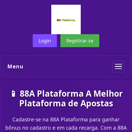
Login
Registrar-se
Menu
📱 88A Plataforma A Melhor
Plataforma de Apostas
Cadastre-se na 88A Plataforma para ganhar
bônus no cadastro e em cada recarga. Com a 88A