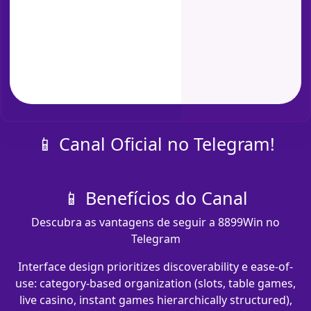
📱 Canal Oficial no Telegram!
📱 Benefícios do Canal
Descubra as vantagens de seguir a 8899Win no
Telegram
Interface design prioritizes discoverability e ease-of-
use: category-based organization (slots, table games,
live casino, instant games hierarchically structured),