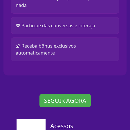
nada
💬 Participe das conversas e interaja
🎁 Receba bônus exclusivos
automaticamente
SEGUIR AGORA
Acessos