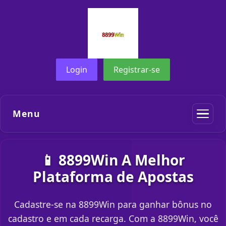
Login
Registrar-se
Menu
📱 8899Win A Melhor
Plataforma de Apostas
Cadastre-se na 8899Win para ganhar bônus no
cadastro e em cada recarga. Com a 8899Win, você