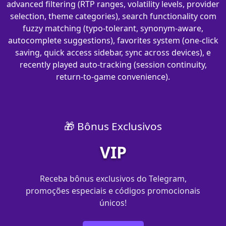
advanced filtering (RTP ranges, volatility levels, provider
selection, theme categories), search functionality com
fuzzy matching (typo-tolerant, synonym-aware,
autocomplete suggestions), favorites system (one-click
saving, quick access sidebar, sync across devices), e
recently played auto-tracking (session continuity,
return-to-game convenience).
🎁 Bônus Exclusivos
VIP
Receba bônus exclusivos do Telegram,
promoções especiais e códigos promocionais
únicos!