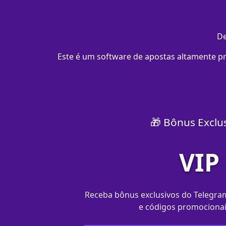
De
Este é um software de apostas altamente pr
🎁 Bônus Exclu
VIP
Receba bônus exclusivos do Telegra
e códigos promocionai