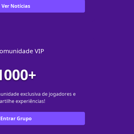
Ver Notícias
Comunidade VIP
1000+
unidade exclusiva de jogadores e
rtilhe experiências!
Entrar Grupo