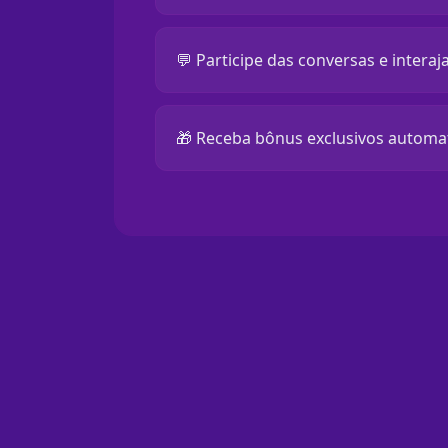
💬 Participe das conversas e interaj
🎁 Receba bônus exclusivos autom