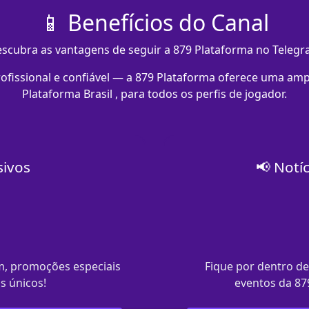
📱 Benefícios do Canal
scubra as vantagens de seguir a 879 Plataforma no Teleg
ofissional e confiável — a 879 Plataforma oferece uma am
Plataforma Brasil , para todos os perfis de jogador.
sivos
📢 Notí
m, promoções especiais
Fique por dentro d
s únicos!
eventos da 87