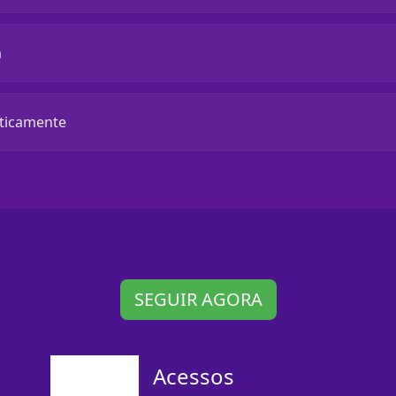
a
aticamente
SEGUIR AGORA
Acessos