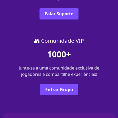
Falar Suporte
👥 Comunidade VIP
1000+
Junte-se a uma comunidade exclusiva de
jogadores e compartilhe experiências!
Entrar Grupo