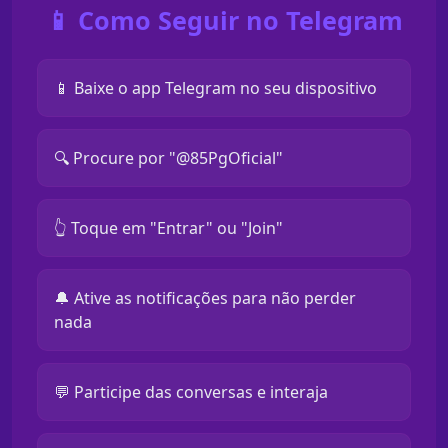
📱 Como Seguir no Telegram
📱 Baixe o app Telegram no seu dispositivo
🔍 Procure por "@85PgOficial"
👆 Toque em "Entrar" ou "Join"
🔔 Ative as notificações para não perder
nada
💬 Participe das conversas e interaja