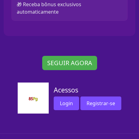
🎁 Receba bônus exclusivos
automaticamente
SEGUIR AGORA
Acessos
Login
Registrar-se