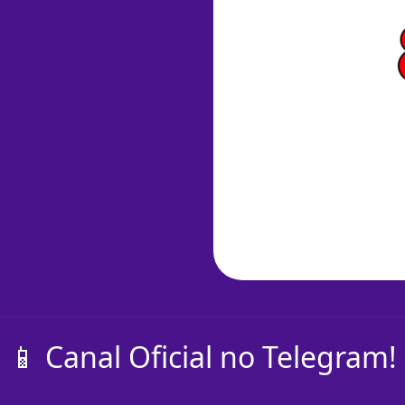
📱 Canal Oficial no Telegram!