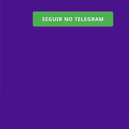
SEGUIR NO TELEGRAM