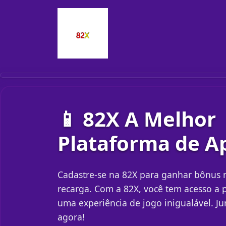
📱 82X A Melhor
Plataforma de A
Cadastre-se na 82X para ganhar bônus 
recarga. Com a 82X, você tem acesso a 
uma experiência de jogo inigualável. J
agora!