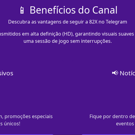
📱 Benefícios do Canal
Descubra as vantagens de seguir a 82X no Telegram
nsmitidos em alta definição (HD), garantindo visuais suave
uma sessão de jogo sem interrupções.
sivos
📢 Notí
m, promoções especiais
Fique por dentro d
s únicos!
eventos