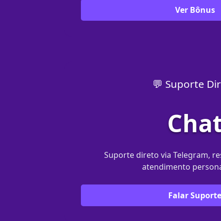
Ver Bônus
💬 Suporte Di
Cha
Suporte direto via Telegram, r
atendimento persona
Falar Suport