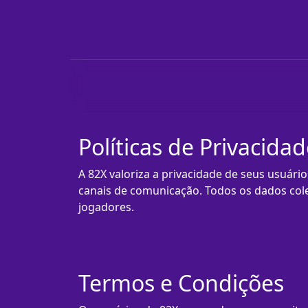
Políticas de Privacida
A 82X valoriza a privacidade de seus usuár
canais de comunicação. Todos os dados cole
jogadores.
Termos e Condições