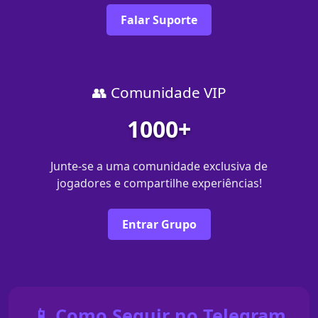
Falar Suporte
👥 Comunidade VIP
1000+
Junte-se a uma comunidade exclusiva de
jogadores e compartilhe experiências!
Entrar Grupo
📱 Como Seguir no Telegram