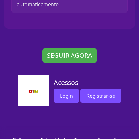
automaticamente
SEGUIR AGORA
Acessos
Login
Registrar-se