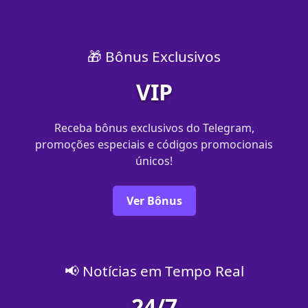
🎁 Bônus Exclusivos
VIP
Receba bônus exclusivos do Telegram,
promoções especiais e códigos promocionais
únicos!
Ver Bônus
📢 Notícias em Tempo Real
24/7