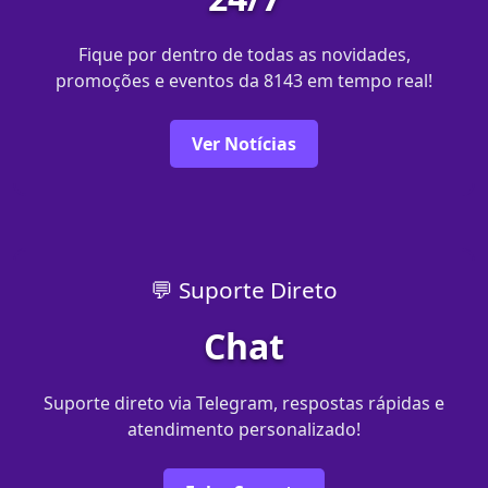
Fique por dentro de todas as novidades,
promoções e eventos da 8143 em tempo real!
Ver Notícias
💬 Suporte Direto
Chat
Suporte direto via Telegram, respostas rápidas e
atendimento personalizado!