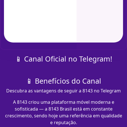
📱 Canal Oficial no Telegram!
📱 Benefícios do Canal
Descubra as vantagens de seguir a 8143 no Telegram
A 8143 criou uma plataforma móvel moderna e
sofisticada — a 8143 Brasil está em constante
crescimento, sendo hoje uma referência em qualidade
e reputação.