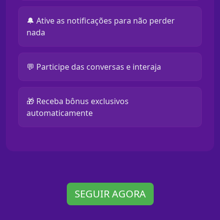
🔔 Ative as notificações para não perder
nada
💬 Participe das conversas e interaja
🎁 Receba bônus exclusivos
automaticamente
SEGUIR AGORA