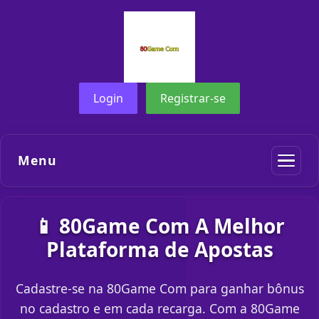
Login
Registrar-se
Menu
📱 80Game Com A Melhor
Plataforma de Apostas
Cadastre-se na 80Game Com para ganhar bônus
no cadastro e em cada recarga. Com a 80Game