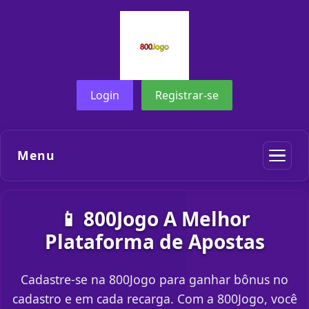
Login
Registrar-se
Menu
📱 800Jogo A Melhor
Plataforma de Apostas
Cadastre-se na 800Jogo para ganhar bônus no
cadastro e em cada recarga. Com a 800Jogo, você