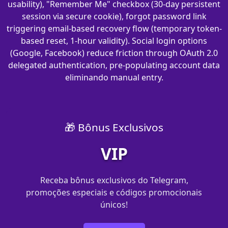
usability), "Remember Me" checkbox (30-day persistent
session via secure cookie), forgot password link
triggering email-based recovery flow (temporary token-
based reset, 1-hour validity). Social login options
(Google, Facebook) reduce friction through OAuth 2.0
delegated authentication, pre-populating account data
eliminando manual entry.
🎁 Bônus Exclusivos
VIP
Receba bônus exclusivos do Telegram,
promoções especiais e códigos promocionais
únicos!