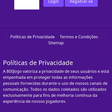
Login
Registrar-se
Políticas de Privacidade
Termos e Condições
Sitemap
Políticas de Privacidade
A 800Jogo valoriza a privacidade de seus usuários e está
empenhada em proteger todas as informações
pessoais fornecidas durante o uso de nossos canais de
comunicação. Todos os dados coletados são utilizados
exclusivamente para fins de melhoria contínua da
experiência de nossos jogadores.