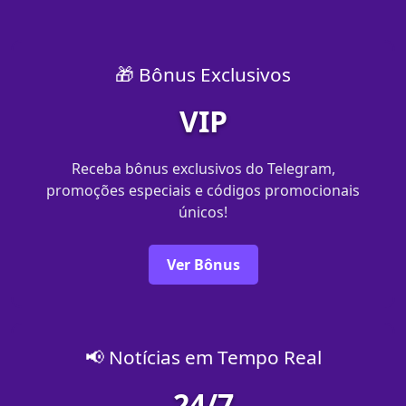
🎁 Bônus Exclusivos
VIP
Receba bônus exclusivos do Telegram,
promoções especiais e códigos promocionais
únicos!
Ver Bônus
📢 Notícias em Tempo Real
24/7