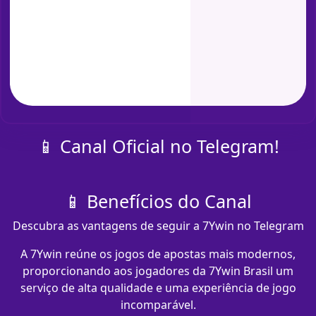
📱 Canal Oficial no Telegram!
📱 Benefícios do Canal
Descubra as vantagens de seguir a 7Ywin no Telegram
A 7Ywin reúne os jogos de apostas mais modernos,
proporcionando aos jogadores da 7Ywin Brasil um
serviço de alta qualidade e uma experiência de jogo
incomparável.