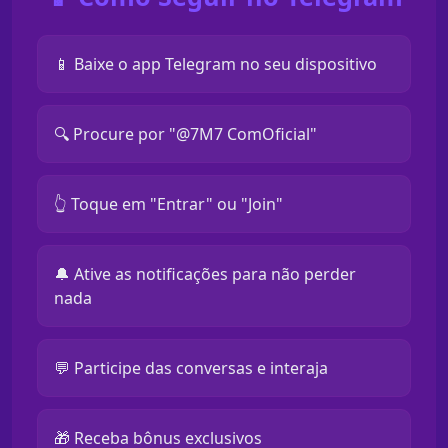
📱 Baixe o app Telegram no seu dispositivo
🔍 Procure por "@7M7 ComOficial"
👆 Toque em "Entrar" ou "Join"
🔔 Ative as notificações para não perder
nada
💬 Participe das conversas e interaja
🎁 Receba bônus exclusivos