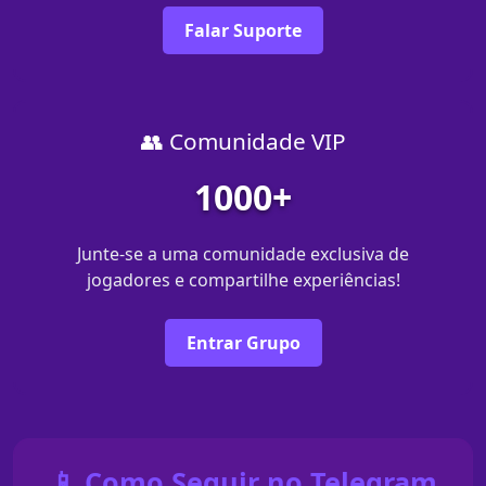
Falar Suporte
👥 Comunidade VIP
1000+
Junte-se a uma comunidade exclusiva de
jogadores e compartilhe experiências!
Entrar Grupo
📱 Como Seguir no Telegram