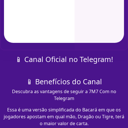
📱 Canal Oficial no Telegram!
📱 Benefícios do Canal
Descubra as vantagens de seguir a 7M7 Com no
Telegram
Essa é uma versão simplificada do Bacará em que os
jogadores apostam em qual mão, Dragão ou Tigre, terá
o maior valor de carta.