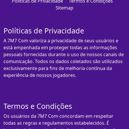
Políticas de Privacidade
Termos e Condições
Sitemap
Políticas de Privacidade
A 7M7 Com valoriza a privacidade de seus usuários e
está empenhada em proteger todas as informações
pessoais fornecidas durante o uso de nossos canais de
comunicação. Todos os dados coletados são utilizados
exclusivamente para fins de melhoria contínua da
experiência de nossos jogadores.
Termos e Condições
Os usuários da 7M7 Com concordam em respeitar
todas as regras e regulamentos estabelecidos. É