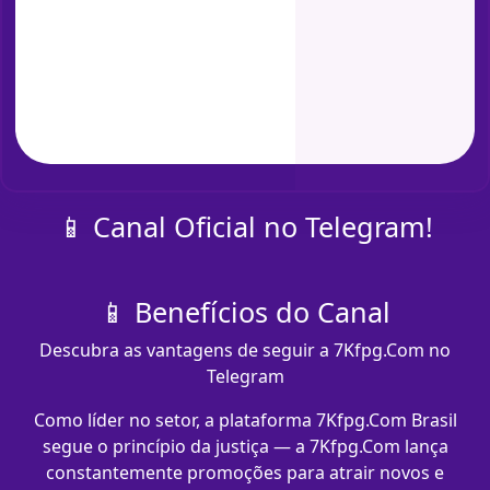
📱 Canal Oficial no Telegram!
📱 Benefícios do Canal
Descubra as vantagens de seguir a 7Kfpg.Com no
Telegram
Como líder no setor, a plataforma 7Kfpg.Com Brasil
segue o princípio da justiça — a 7Kfpg.Com lança
constantemente promoções para atrair novos e