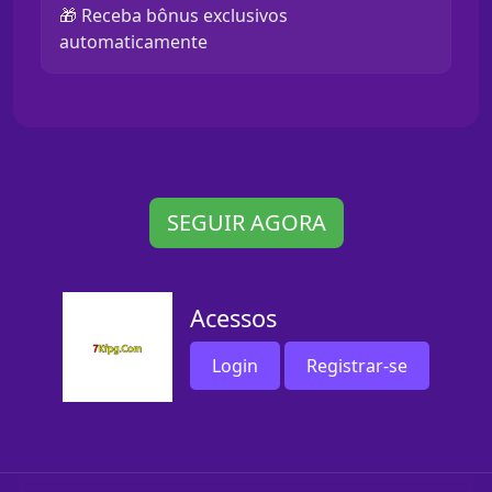
🎁 Receba bônus exclusivos
automaticamente
SEGUIR AGORA
Acessos
Login
Registrar-se