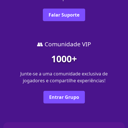
Falar Suporte
👥 Comunidade VIP
1000+
Junte-se a uma comunidade exclusiva de
jogadores e compartilhe experiências!
Entrar Grupo