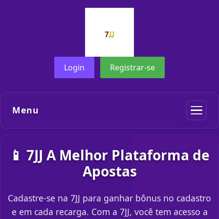
Login
Registrar-se
Menu
📱 7JJ A Melhor Plataforma de
Apostas
Cadastre-se na 7JJ para ganhar bônus no cadastro
e em cada recarga. Com a 7JJ, você tem acesso a