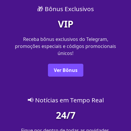
🎁 Bônus Exclusivos
VIP
Receba bônus exclusivos do Telegram,
promoções especiais e códigos promocionais
únicos!
Ver Bônus
📢 Notícias em Tempo Real
24/7
Fique por dentro de todas as novidades,