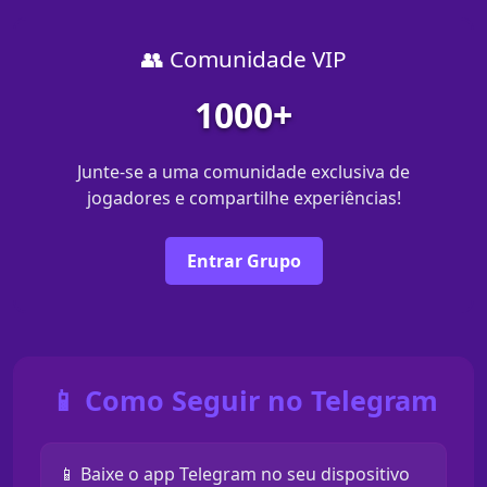
👥 Comunidade VIP
1000+
Junte-se a uma comunidade exclusiva de
jogadores e compartilhe experiências!
Entrar Grupo
📱 Como Seguir no Telegram
📱 Baixe o app Telegram no seu dispositivo