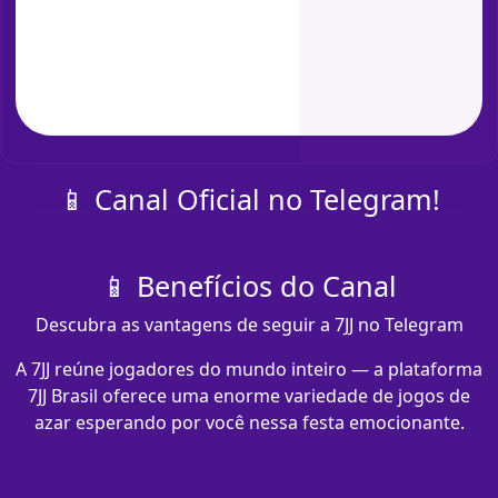
📱 Canal Oficial no Telegram!
📱 Benefícios do Canal
Descubra as vantagens de seguir a 7JJ no Telegram
A 7JJ reúne jogadores do mundo inteiro — a plataforma
7JJ Brasil oferece uma enorme variedade de jogos de
azar esperando por você nessa festa emocionante.