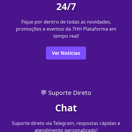
24/7
Fique por dentro de todas as novidades,
promoções e eventos da 7HH Plataforma em
tempo real!
Ver Notícias
💬 Suporte Direto
Chat
Suporte direto via Telegram, respostas rápidas e
atendimento personalizado!