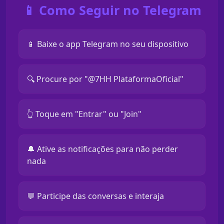
📱 Como Seguir no Telegram
📱 Baixe o app Telegram no seu dispositivo
🔍 Procure por "@7HH PlataformaOficial"
👆 Toque em "Entrar" ou "Join"
🔔 Ative as notificações para não perder
nada
💬 Participe das conversas e interaja