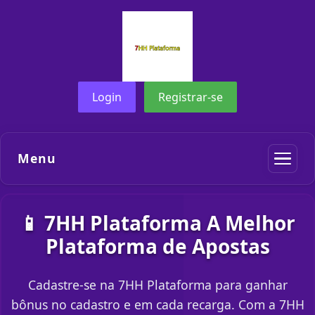
Login
Registrar-se
Menu
📱 7HH Plataforma A Melhor
Plataforma de Apostas
Cadastre-se na 7HH Plataforma para ganhar
bônus no cadastro e em cada recarga. Com a 7HH