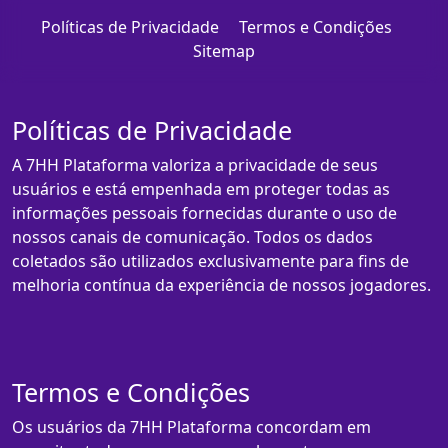
Políticas de Privacidade
Termos e Condições
Sitemap
Políticas de Privacidade
A 7HH Plataforma valoriza a privacidade de seus
usuários e está empenhada em proteger todas as
informações pessoais fornecidas durante o uso de
nossos canais de comunicação. Todos os dados
coletados são utilizados exclusivamente para fins de
melhoria contínua da experiência de nossos jogadores.
Termos e Condições
Os usuários da 7HH Plataforma concordam em