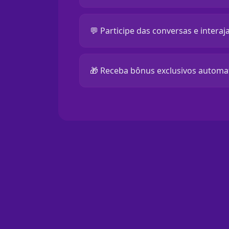
💬 Participe das conversas e interaj
🎁 Receba bônus exclusivos autom