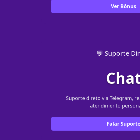
Ver Bônus
💬 Suporte Di
Cha
Suporte direto via Telegram, r
atendimento persona
Falar Suport