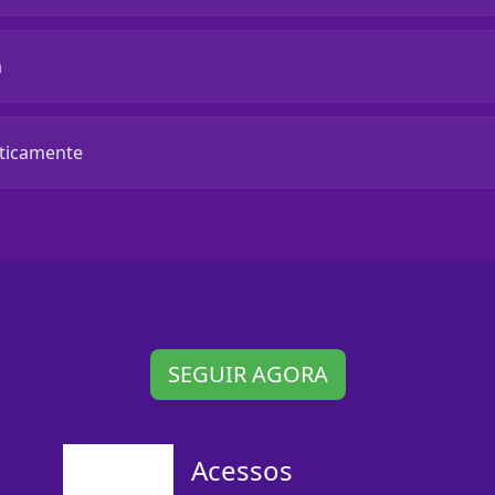
a
aticamente
SEGUIR AGORA
Acessos