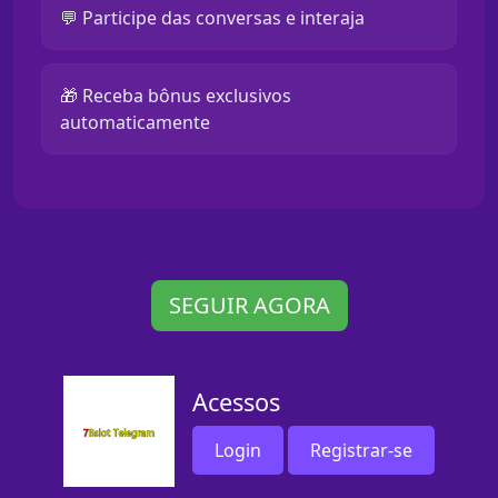
💬 Participe das conversas e interaja
🎁 Receba bônus exclusivos
automaticamente
SEGUIR AGORA
Acessos
Login
Registrar-se