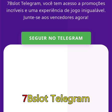
7Bslot Telegram, você tem acesso a promoções
incríveis e uma experiência de jogo inigualável.
Junte-se aos vencedores agora!
SEGUIR NO TELEGRAM