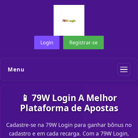
Login
Registrar-se
Menu
📱 79W Login A Melhor
Plataforma de Apostas
Cadastre-se na 79W Login para ganhar bônus no
cadastro e em cada recarga. Com a 79W Login,