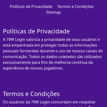
Políticas de Privacidade
Termos e Condições
Sitemap
Políticas de Privacidade
A 79W Login valoriza a privacidade de seus usuários e
está empenhada em proteger todas as informações
pessoais fornecidas durante o uso de nossos canais de
comunicação. Todos os dados coletados são utilizados
exclusivamente para fins de melhoria contínua da
experiência de nossos jogadores.
Termos e Condições
Os usuários da 79W Login concordam em respeitar