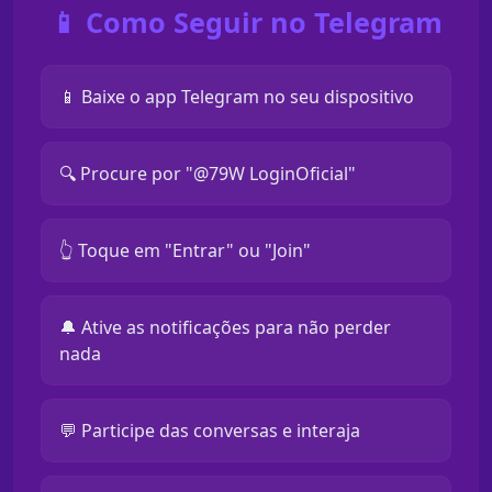
📱 Como Seguir no Telegram
📱 Baixe o app Telegram no seu dispositivo
🔍 Procure por "@79W LoginOficial"
👆 Toque em "Entrar" ou "Join"
🔔 Ative as notificações para não perder
nada
💬 Participe das conversas e interaja