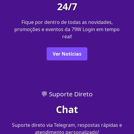
24/7
Fique por dentro de todas as novidades,
promoções e eventos da 79W Login em tempo
real!
Ver Notícias
💬 Suporte Direto
Chat
Suporte direto via Telegram, respostas rápidas e
atendimento personalizado!