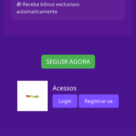
🎁 Receba bônus exclusivos
automaticamente
SEGUIR AGORA
Acessos
Login
Registrar-se