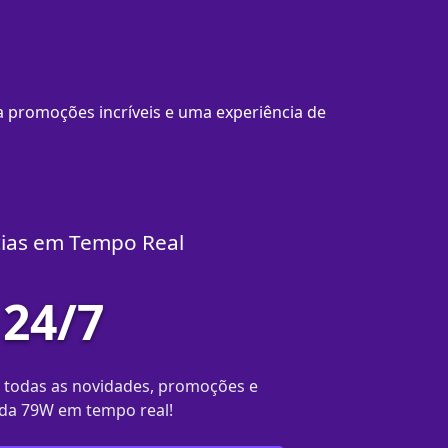
 promoções incríveis e uma experiência de
cias em Tempo Real
24/7
e todas as novidades, promoções e
da 79W em tempo real!