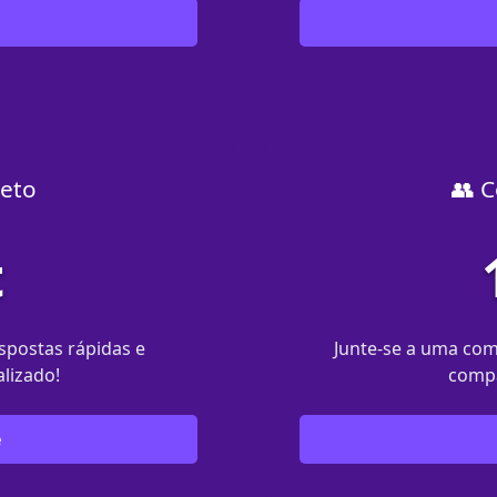
reto
👥 
t
espostas rápidas e
Junte-se a uma com
lizado!
compa
e