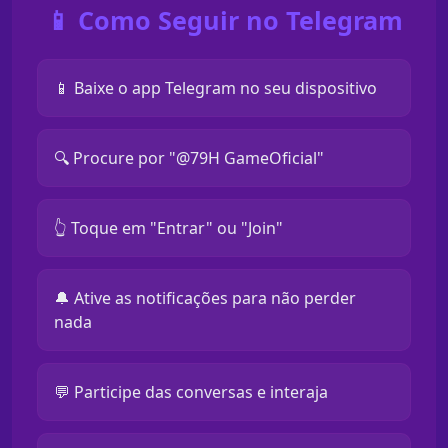
📱 Como Seguir no Telegram
📱 Baixe o app Telegram no seu dispositivo
🔍 Procure por "@79H GameOficial"
👆 Toque em "Entrar" ou "Join"
🔔 Ative as notificações para não perder
nada
💬 Participe das conversas e interaja