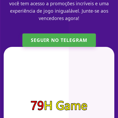
você tem acesso a promoções incríveis e uma
experiência de jogo inigualável. Junte-se aos
vencedores agora!
SEGUIR NO TELEGRAM