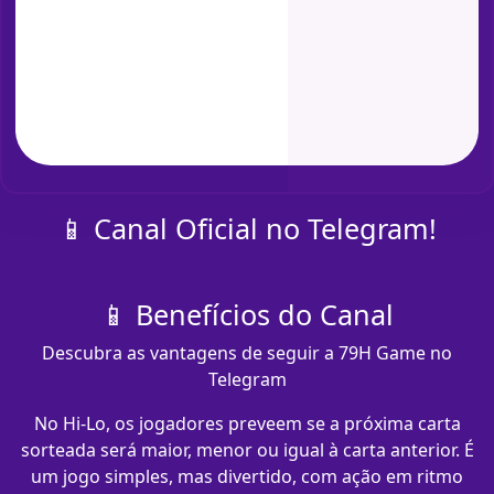
📱 Canal Oficial no Telegram!
📱 Benefícios do Canal
Descubra as vantagens de seguir a 79H Game no
Telegram
No Hi-Lo, os jogadores preveem se a próxima carta
sorteada será maior, menor ou igual à carta anterior. É
um jogo simples, mas divertido, com ação em ritmo