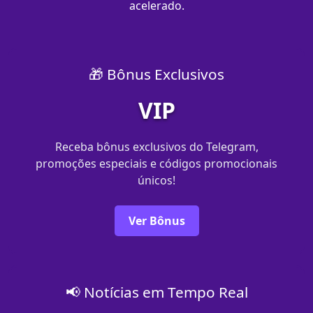
acelerado.
🎁 Bônus Exclusivos
VIP
Receba bônus exclusivos do Telegram,
promoções especiais e códigos promocionais
únicos!
Ver Bônus
📢 Notícias em Tempo Real