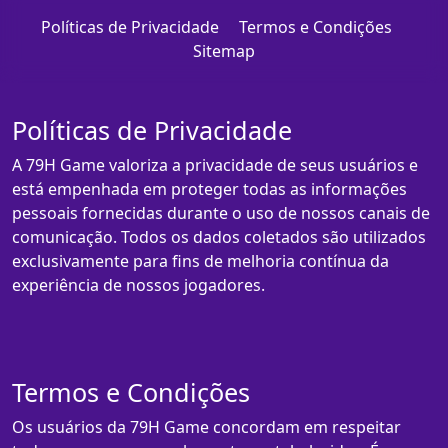
Políticas de Privacidade
Termos e Condições
Sitemap
Políticas de Privacidade
A 79H Game valoriza a privacidade de seus usuários e
está empenhada em proteger todas as informações
pessoais fornecidas durante o uso de nossos canais de
comunicação. Todos os dados coletados são utilizados
exclusivamente para fins de melhoria contínua da
experiência de nossos jogadores.
Termos e Condições
Os usuários da 79H Game concordam em respeitar