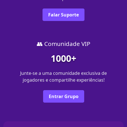
Falar Suporte
👥 Comunidade VIP
1000+
Junte-se a uma comunidade exclusiva de
jogadores e compartilhe experiências!
Entrar Grupo