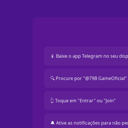
📱 Baixe o app Telegram no seu disp
🔍 Procure por "@79B GameOficial"
👆 Toque em "Entrar" ou "Join"
🔔 Ative as notificações para não p