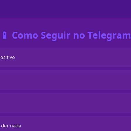
📱 Como Seguir no Telegram
ositivo
erder nada