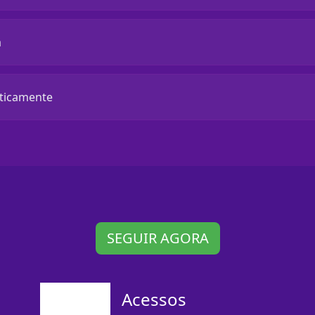
a
aticamente
SEGUIR AGORA
Acessos