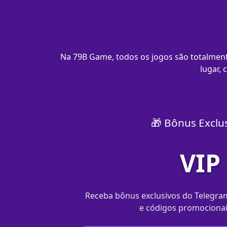
Na 79B Game, todos os jogos são totalmente
lugar,
🎁 Bônus Exclu
VIP
Receba bônus exclusivos do Telegra
e códigos promocionai