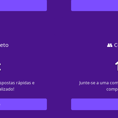
reto
👥 
t
espostas rápidas e
Junte-se a uma com
lizado!
compa
e