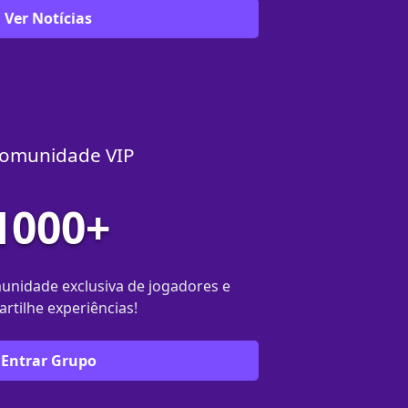
Ver Notícias
Comunidade VIP
1000+
unidade exclusiva de jogadores e
rtilhe experiências!
Entrar Grupo