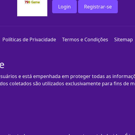
Login
Registrar-se
Políticas de Privacidade
Termos e Condições
Sitemap
de
 usuários e está empenhada em proteger todas as informaçõ
os coletados são utilizados exclusivamente para fins de m