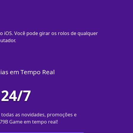
o iOS. Você pode girar os rolos de qualquer
utador.
cias em Tempo Real
24/7
e todas as novidades, promoções e
 79B Game em tempo real!