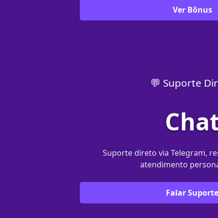
Ver Bônus
💬 Suporte Di
Cha
Suporte direto via Telegram, r
atendimento persona
Falar Suport