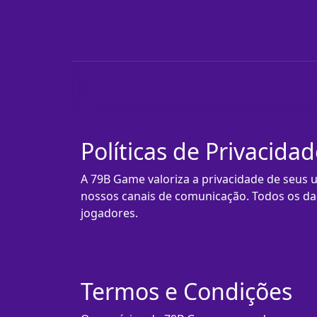
Políticas de Privacida
A 79B Game valoriza a privacidade de seus
nossos canais de comunicação. Todos os dad
jogadores.
Termos e Condições