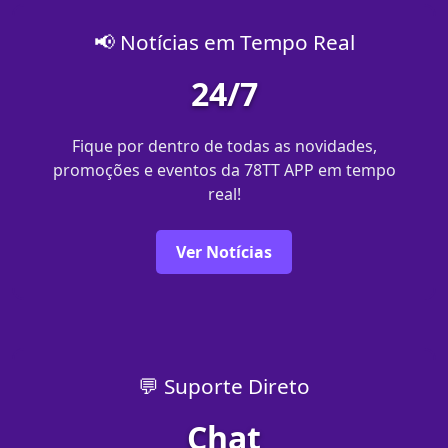
📢 Notícias em Tempo Real
24/7
Fique por dentro de todas as novidades,
promoções e eventos da 78TT APP em tempo
real!
Ver Notícias
💬 Suporte Direto
Chat