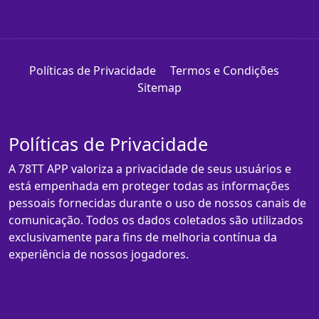
Políticas de Privacidade
Termos e Condições
Sitemap
Políticas de Privacidade
A 78TT APP valoriza a privacidade de seus usuários e
está empenhada em proteger todas as informações
pessoais fornecidas durante o uso de nossos canais de
comunicação. Todos os dados coletados são utilizados
exclusivamente para fins de melhoria contínua da
experiência de nossos jogadores.