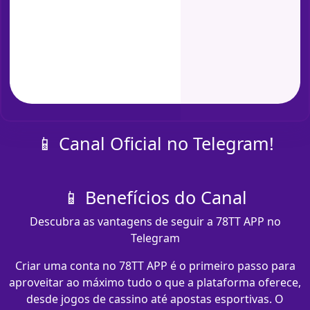
📱 Canal Oficial no Telegram!
📱 Benefícios do Canal
Descubra as vantagens de seguir a 78TT APP no
Telegram
Criar uma conta no 78TT APP é o primeiro passo para
aproveitar ao máximo tudo o que a plataforma oferece,
desde jogos de cassino até apostas esportivas. O