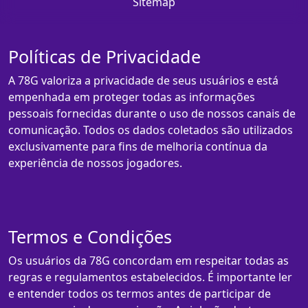
Sitemap
Políticas de Privacidade
A 78G valoriza a privacidade de seus usuários e está
empenhada em proteger todas as informações
pessoais fornecidas durante o uso de nossos canais de
comunicação. Todos os dados coletados são utilizados
exclusivamente para fins de melhoria contínua da
experiência de nossos jogadores.
Termos e Condições
Os usuários da 78G concordam em respeitar todas as
regras e regulamentos estabelecidos. É importante ler
e entender todos os termos antes de participar de