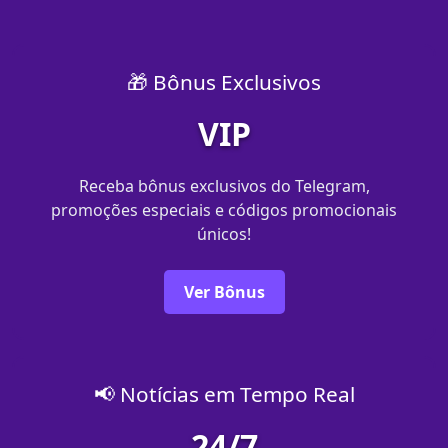
🎁 Bônus Exclusivos
VIP
Receba bônus exclusivos do Telegram,
promoções especiais e códigos promocionais
únicos!
Ver Bônus
📢 Notícias em Tempo Real
24/7