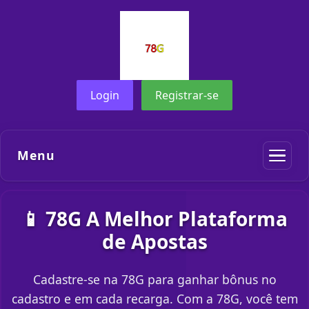
Login
Registrar-se
Menu
📱 78G A Melhor Plataforma
de Apostas
Cadastre-se na 78G para ganhar bônus no
cadastro e em cada recarga. Com a 78G, você tem