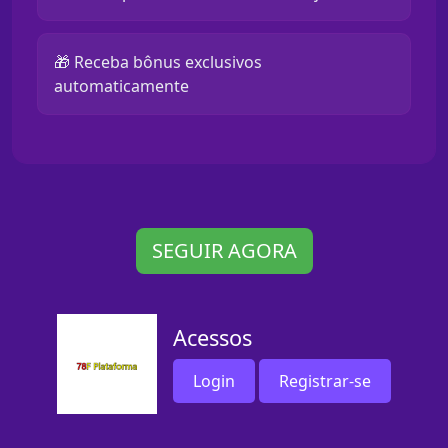
🎁 Receba bônus exclusivos
automaticamente
SEGUIR AGORA
Acessos
Login
Registrar-se