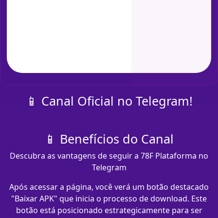
📱 Canal Oficial no Telegram!
📱 Benefícios do Canal
Descubra as vantagens de seguir a 78F Plataforma no
Telegram
Após acessar a página, você verá um botão destacado
"Baixar APK" que inicia o processo de download. Este
botão está posicionado estrategicamente para ser