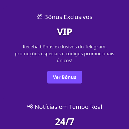
🎁 Bônus Exclusivos
VIP
Receba bônus exclusivos do Telegram,
promoções especiais e códigos promocionais
únicos!
Ver Bônus
📢 Notícias em Tempo Real
24/7