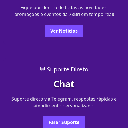
Fique por dentro de todas as novidades,
promoções e eventos da 78Brl em tempo real!
Ver Notícias
💬 Suporte Direto
Chat
Suporte direto via Telegram, respostas rápidas e
atendimento personalizado!
Falar Suporte