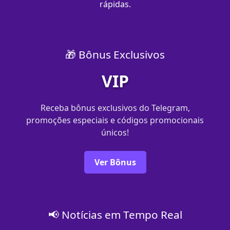
rápidas.
🎁 Bônus Exclusivos
VIP
Receba bônus exclusivos do Telegram,
promoções especiais e códigos promocionais
únicos!
Ver Bônus
📢 Notícias em Tempo Real