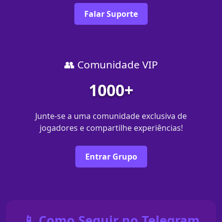
Falar Suporte
👥 Comunidade VIP
1000+
Junte-se a uma comunidade exclusiva de
jogadores e compartilhe experiências!
Entrar Grupo
📱 Como Seguir no Telegram