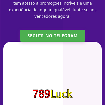
tem acesso a promoções incríveis e uma
experiência de jogo inigualável. Junte-se aos
vencedores agora!
SEGUIR NO TELEGRAM