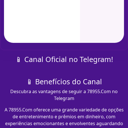
📱 Canal Oficial no Telegram!
📱 Benefícios do Canal
Descubra as vantagens de seguir a 78955.Com no
Telegram
A 78955.Com oferece uma grande variedade de opções
de entretenimento e prêmios em dinheiro, com
experiências emocionantes e envolventes aguardando