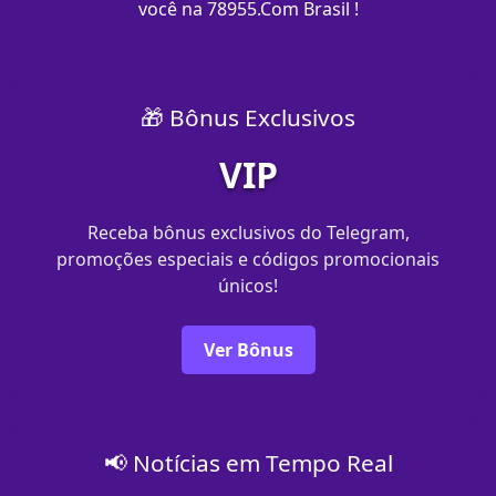
você na 78955.Com Brasil !
🎁 Bônus Exclusivos
VIP
Receba bônus exclusivos do Telegram,
promoções especiais e códigos promocionais
únicos!
Ver Bônus
📢 Notícias em Tempo Real