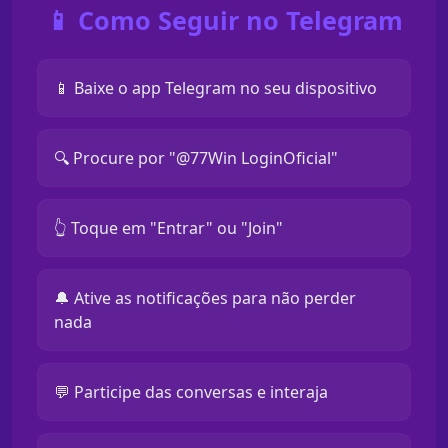
📱 Como Seguir no Telegram
📱 Baixe o app Telegram no seu dispositivo
🔍 Procure por "@77Win LoginOficial"
👆 Toque em "Entrar" ou "Join"
🔔 Ative as notificações para não perder
nada
💬 Participe das conversas e interaja