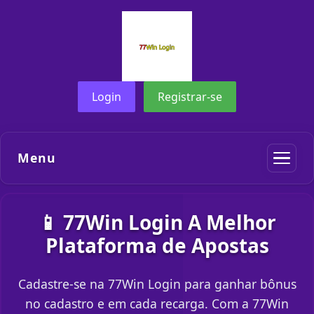
Login
Registrar-se
Menu
📱 77Win Login A Melhor
Plataforma de Apostas
Cadastre-se na 77Win Login para ganhar bônus
no cadastro e em cada recarga. Com a 77Win