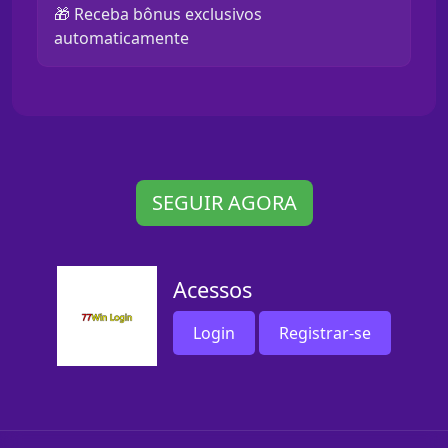
🎁 Receba bônus exclusivos
automaticamente
SEGUIR AGORA
Acessos
Login
Registrar-se