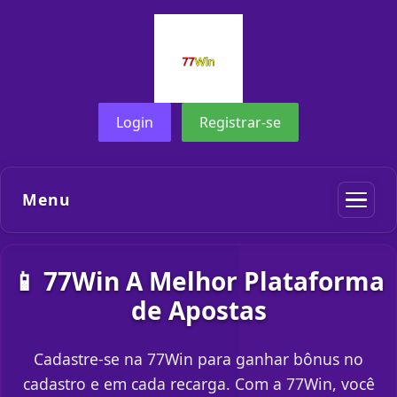
Login
Registrar-se
Menu
📱 77Win A Melhor Plataforma
de Apostas
Cadastre-se na 77Win para ganhar bônus no
cadastro e em cada recarga. Com a 77Win, você