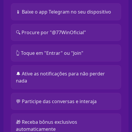
📱 Baixe o app Telegram no seu dispositivo
🔍 Procure por "@77WinOficial"
👆 Toque em "Entrar" ou "Join"
🔔 Ative as notificações para não perder
nada
💬 Participe das conversas e interaja
🎁 Receba bônus exclusivos
automaticamente