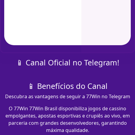
📱 Canal Oficial no Telegram!
📱 Benefícios do Canal
Descubra as vantagens de seguir a 77Win no Telegram
O 77Win 77Win Brasil disponibiliza jogos de cassino
empolgantes, apostas esportivas e crupiês ao vivo, em
parceria com grandes desenvolvedores, garantindo
máxima qualidade.