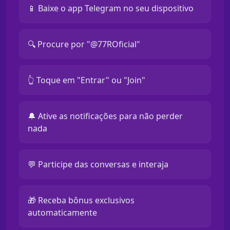
📱 Baixe o app Telegram no seu dispositivo
🔍 Procure por "@77ROficial"
👆 Toque em "Entrar" ou "Join"
🔔 Ative as notificações para não perder
nada
💬 Participe das conversas e interaja
🎁 Receba bônus exclusivos
automaticamente