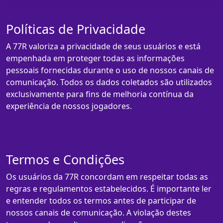
Políticas de Privacidade
A 77R valoriza a privacidade de seus usuários e está
empenhada em proteger todas as informações
pessoais fornecidas durante o uso de nossos canais de
comunicação. Todos os dados coletados são utilizados
exclusivamente para fins de melhoria contínua da
experiência de nossos jogadores.
Termos e Condições
Os usuários da 77R concordam em respeitar todas as
regras e regulamentos estabelecidos. É importante ler
e entender todos os termos antes de participar de
nossos canais de comunicação. A violação destes