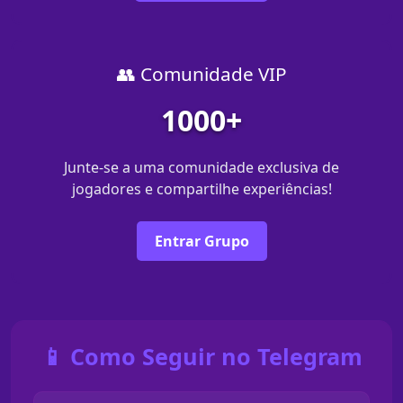
👥 Comunidade VIP
1000+
Junte-se a uma comunidade exclusiva de
jogadores e compartilhe experiências!
Entrar Grupo
📱 Como Seguir no Telegram