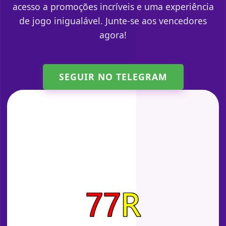
acesso a promoções incríveis e uma experiência
de jogo inigualável. Junte-se aos vencedores
agora!
SEGUIR NO TELEGRAM