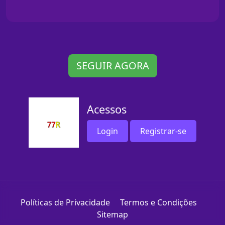
SEGUIR AGORA
Acessos
Login
Registrar-se
Políticas de Privacidade
Termos e Condições
Sitemap