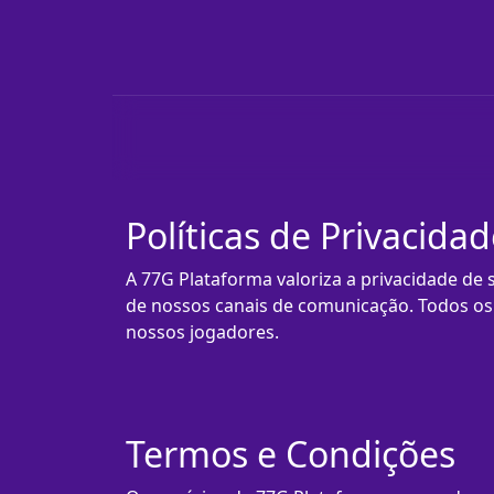
Políticas de Privacida
A 77G Plataforma valoriza a privacidade de
de nossos canais de comunicação. Todos os 
nossos jogadores.
Termos e Condições