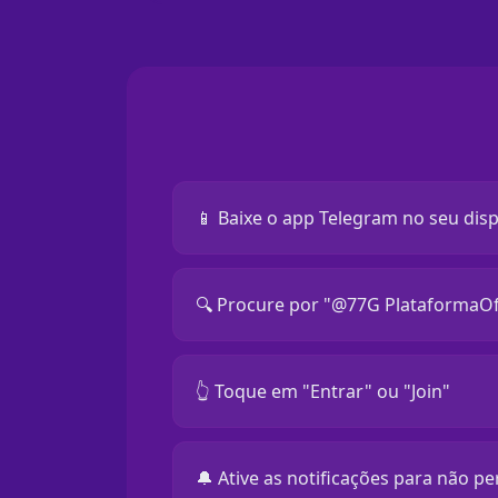
📱 Baixe o app Telegram no seu disp
🔍 Procure por "@77G PlataformaOfi
👆 Toque em "Entrar" ou "Join"
🔔 Ative as notificações para não p