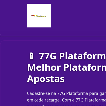
📱 77G Plataform
Melhor Platafor
Apostas
Cadastre-se na 77G Plataforma para ga
em cada recarga. Com a 77G Plataforma