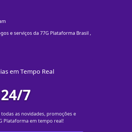
ram
os e serviços da 77G Plataforma Brasil ,
cias em Tempo Real
24/7
e todas as novidades, promoções e
G Plataforma em tempo real!