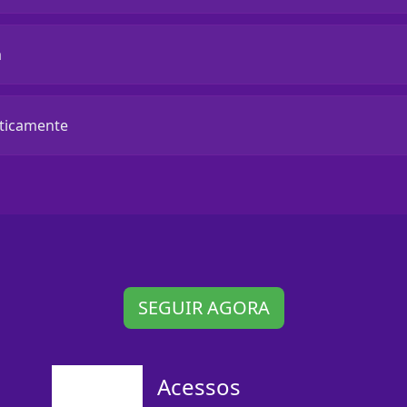
a
aticamente
SEGUIR AGORA
Acessos