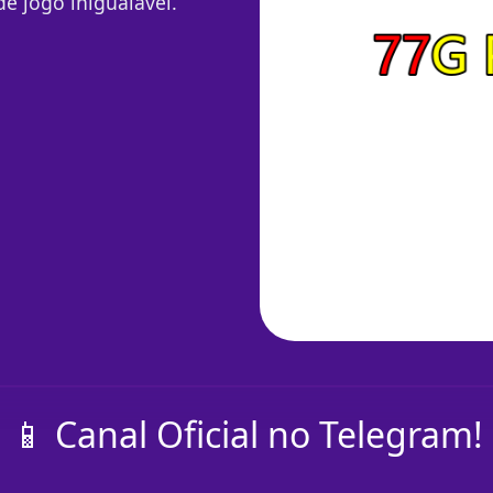
e jogo inigualável.
📱 Canal Oficial no Telegram!