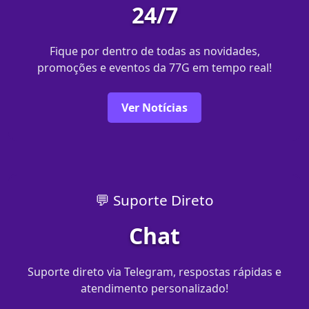
24/7
Fique por dentro de todas as novidades,
promoções e eventos da 77G em tempo real!
Ver Notícias
💬 Suporte Direto
Chat
Suporte direto via Telegram, respostas rápidas e
atendimento personalizado!