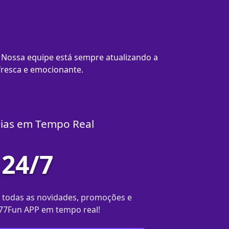
 Nossa equipe está sempre atualizando a
fresca e emocionante.
cias em Tempo Real
24/7
e todas as novidades, promoções e
77Fun APP em tempo real!