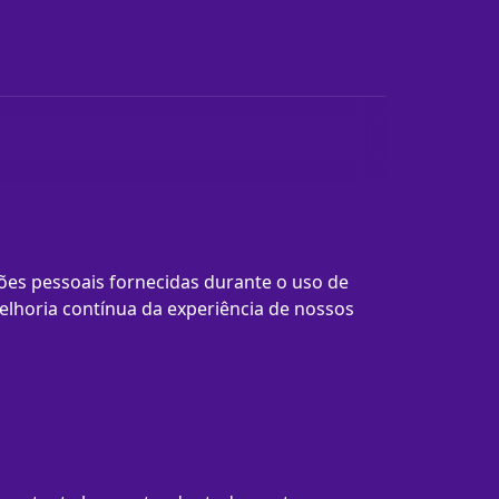
ões pessoais fornecidas durante o uso de
elhoria contínua da experiência de nossos