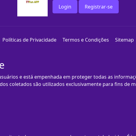
Login
Registrar-se
Políticas de Privacidade
Termos e Condições
Sitemap
de
 usuários e está empenhada em proteger todas as informaç
os coletados são utilizados exclusivamente para fins de m