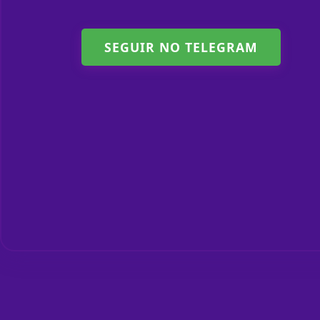
SEGUIR NO TELEGRAM