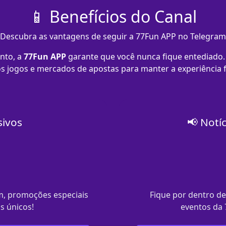
📱 Benefícios do Canal
Descubra as vantagens de seguir a 77Fun APP no Telegram
nto, a
77Fun APP
garante que você nunca fique entediado.
 jogos e mercados de apostas para manter a experiência 
sivos
📢 Notí
m, promoções especiais
Fique por dentro d
s únicos!
eventos da 