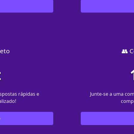
reto
👥 
t
espostas rápidas e
Junte-se a uma com
lizado!
compa
e