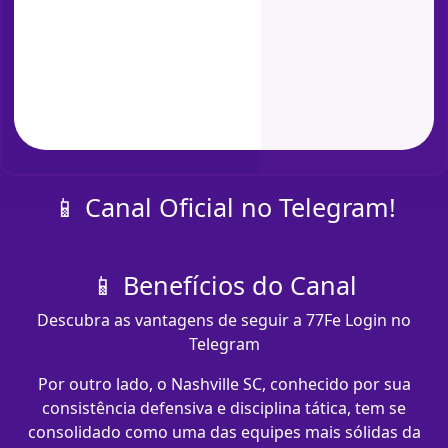
📱 Canal Oficial no Telegram!
📱 Benefícios do Canal
Descubra as vantagens de seguir a 77Fe Login no
Telegram
Por outro lado, o Nashville SC, conhecido por sua
consistência defensiva e disciplina tática, tem se
consolidado como uma das equipes mais sólidas da