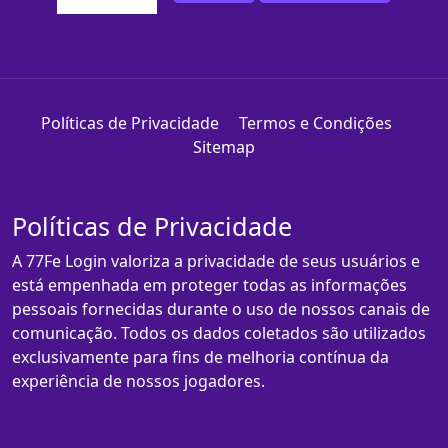
Políticas de Privacidade
Termos e Condições
Sitemap
Políticas de Privacidade
A 77Fe Login valoriza a privacidade de seus usuários e
está empenhada em proteger todas as informações
pessoais fornecidas durante o uso de nossos canais de
comunicação. Todos os dados coletados são utilizados
exclusivamente para fins de melhoria contínua da
experiência de nossos jogadores.