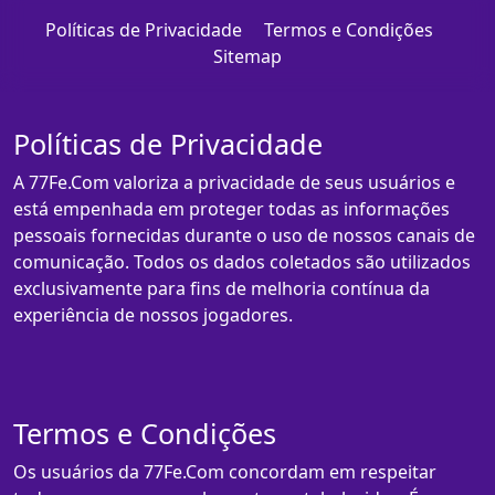
Políticas de Privacidade
Termos e Condições
Sitemap
Políticas de Privacidade
A 77Fe.Com valoriza a privacidade de seus usuários e
está empenhada em proteger todas as informações
pessoais fornecidas durante o uso de nossos canais de
comunicação. Todos os dados coletados são utilizados
exclusivamente para fins de melhoria contínua da
experiência de nossos jogadores.
Termos e Condições
Os usuários da 77Fe.Com concordam em respeitar