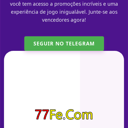
você tem acesso a promoções incríveis e uma
experiência de jogo inigualável. Junte-se aos
vencedores agora!
SEGUIR NO TELEGRAM