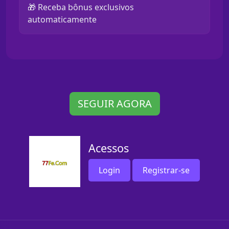
🎁 Receba bônus exclusivos
automaticamente
SEGUIR AGORA
Acessos
Login
Registrar-se