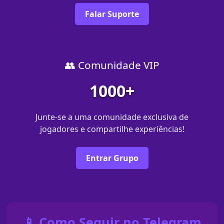
Falar Suporte
👥 Comunidade VIP
1000+
Junte-se a uma comunidade exclusiva de
jogadores e compartilhe experiências!
Entrar Grupo
📱 Como Seguir no Telegram