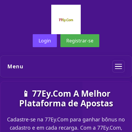
Login
Registrar-se
Menu
📱 77Ey.Com A Melhor
Plataforma de Apostas
Cadastre-se na 77Ey.Com para ganhar bônus no
cadastro e em cada recarga. Com a 77Ey.Com,