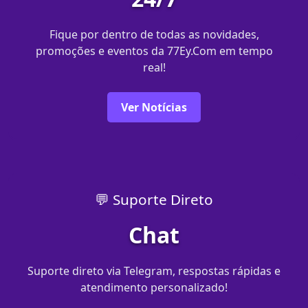
Fique por dentro de todas as novidades,
promoções e eventos da 77Ey.Com em tempo
real!
Ver Notícias
💬 Suporte Direto
Chat
Suporte direto via Telegram, respostas rápidas e
atendimento personalizado!