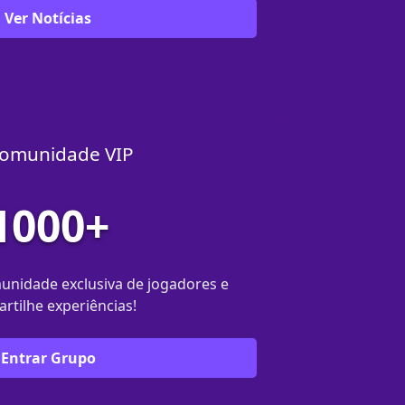
Ver Notícias
Comunidade VIP
1000+
unidade exclusiva de jogadores e
rtilhe experiências!
Entrar Grupo