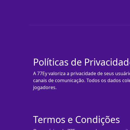
Políticas de Privacida
A 77Ey valoriza a privacidade de seus usuá
canais de comunicação. Todos os dados cole
jogadores.
Termos e Condições