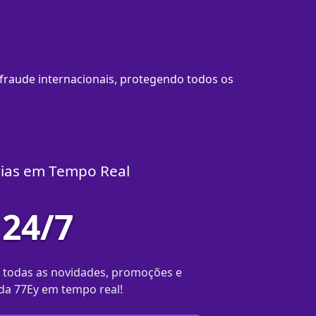
-fraude internacionais, protegendo todos os
cias em Tempo Real
24/7
e todas as novidades, promoções e
da 77Ey em tempo real!