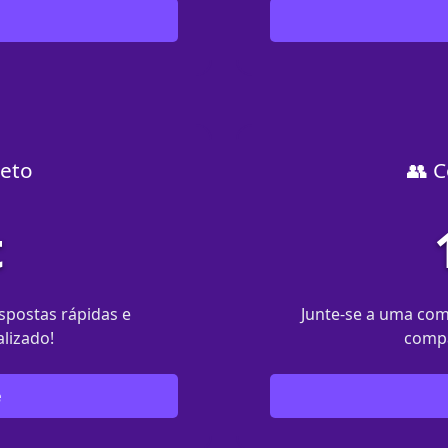
reto
👥 
t
espostas rápidas e
Junte-se a uma com
lizado!
compa
e