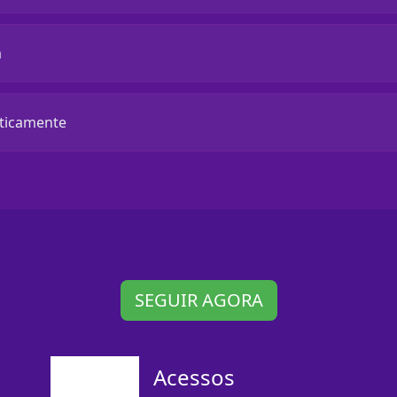
a
aticamente
SEGUIR AGORA
Acessos