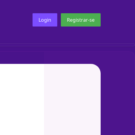
Login
Registrar-se