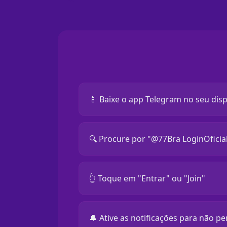
📱 Baixe o app Telegram no seu disp
🔍 Procure por "@77Bra LoginOficia
👆 Toque em "Entrar" ou "Join"
🔔 Ative as notificações para não p