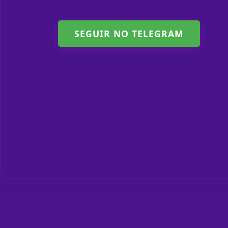
SEGUIR NO TELEGRAM