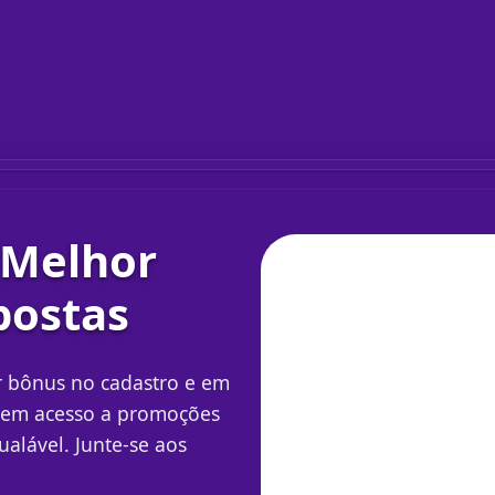
 Melhor
postas
r bônus no cadastro e em
 tem acesso a promoções
ualável. Junte-se aos