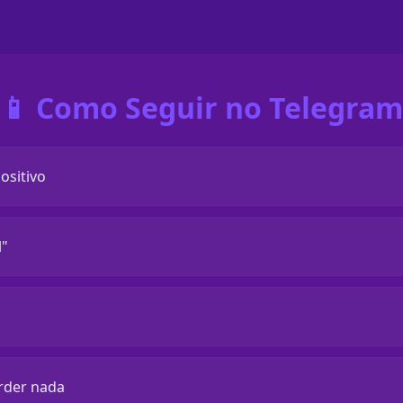
📱 Como Seguir no Telegram
ositivo
l"
erder nada