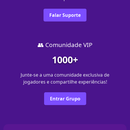
Falar Suporte
👥 Comunidade VIP
1000+
Junte-se a uma comunidade exclusiva de
jogadores e compartilhe experiências!
Entrar Grupo