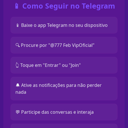
📱 Como Seguir no Telegram
📱 Baixe o app Telegram no seu dispositivo
🔍 Procure por "@777 Feb VipOficial"
👆 Toque em "Entrar" ou "Join"
🔔 Ative as notificações para não perder
nada
💬 Participe das conversas e interaja