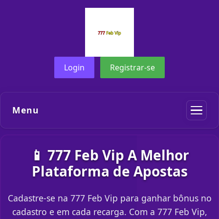
Login
Registrar-se
Menu
📱 777 Feb Vip A Melhor
Plataforma de Apostas
Cadastre-se na 777 Feb Vip para ganhar bônus no
cadastro e em cada recarga. Com a 777 Feb Vip,