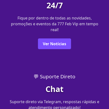
24/7
Fique por dentro de todas as novidades,
promoções e eventos da 777 Feb Vip em tempo
real!
Ver Notícias
💬 Suporte Direto
Chat
Suporte direto via Telegram, respostas rápidas e
atendimento personalizado!