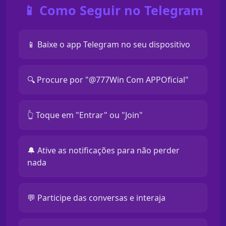
📱 Como Seguir no Telegram
📱 Baixe o app Telegram no seu dispositivo
🔍 Procure por "@777Win Com APPOficial"
👆 Toque em "Entrar" ou "Join"
🔔 Ative as notificações para não perder
nada
💬 Participe das conversas e interaja