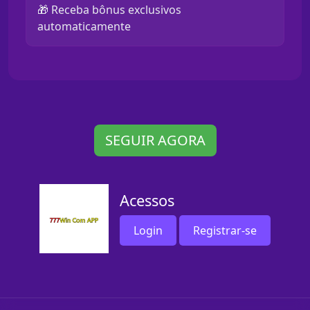
🎁 Receba bônus exclusivos
automaticamente
SEGUIR AGORA
Acessos
Login
Registrar-se