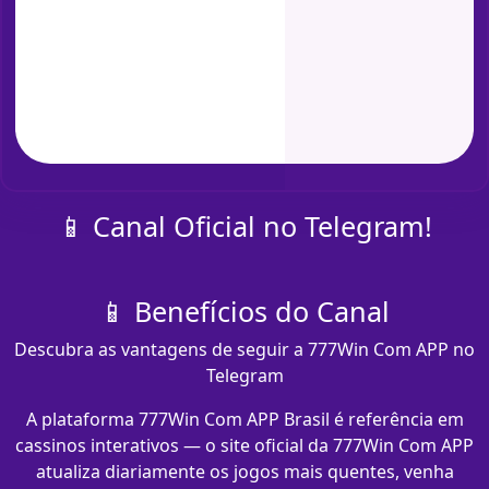
📱 Canal Oficial no Telegram!
📱 Benefícios do Canal
Descubra as vantagens de seguir a 777Win Com APP no
Telegram
A plataforma 777Win Com APP Brasil é referência em
cassinos interativos — o site oficial da 777Win Com APP
atualiza diariamente os jogos mais quentes, venha