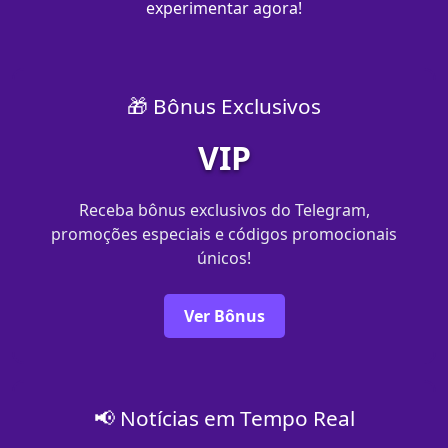
experimentar agora!
🎁 Bônus Exclusivos
VIP
Receba bônus exclusivos do Telegram,
promoções especiais e códigos promocionais
únicos!
Ver Bônus
📢 Notícias em Tempo Real