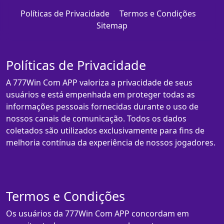
Políticas de Privacidade
Termos e Condições
Sitemap
Políticas de Privacidade
A 777Win Com APP valoriza a privacidade de seus
usuários e está empenhada em proteger todas as
informações pessoais fornecidas durante o uso de
nossos canais de comunicação. Todos os dados
coletados são utilizados exclusivamente para fins de
melhoria contínua da experiência de nossos jogadores.
Termos e Condições
Os usuários da 777Win Com APP concordam em