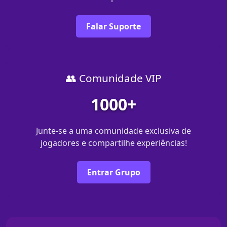
Falar Suporte
👥 Comunidade VIP
1000+
Junte-se a uma comunidade exclusiva de
jogadores e compartilhe experiências!
Entrar Grupo