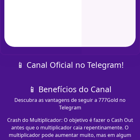
📱 Canal Oficial no Telegram!
📱 Benefícios do Canal
Descubra as vantagens de seguir a 777Gold no
Telegram
Crash do Multiplicador: O objetivo é fazer o Cash Out
antes que o multiplicador caia repentinamente. O
multiplicador pode aumentar muito, mas em algum