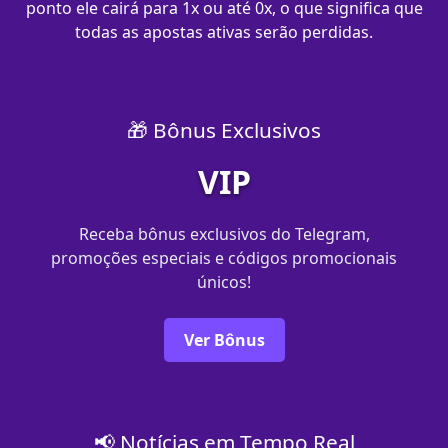
ponto ele cairá para 1x ou até 0x, o que significa que
todas as apostas ativas serão perdidas.
🎁 Bônus Exclusivos
VIP
Receba bônus exclusivos do Telegram,
promoções especiais e códigos promocionais
únicos!
Ver Bônus
📢 Notícias em Tempo Real