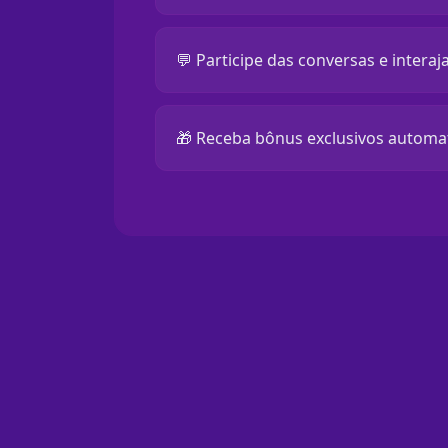
💬 Participe das conversas e interaj
🎁 Receba bônus exclusivos autom