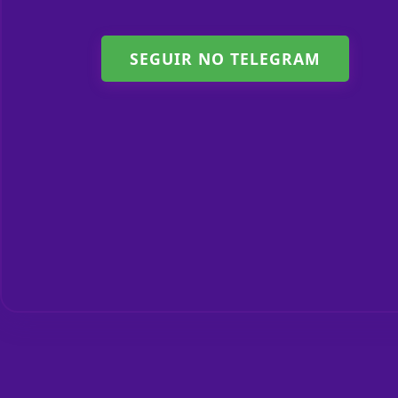
SEGUIR NO TELEGRAM