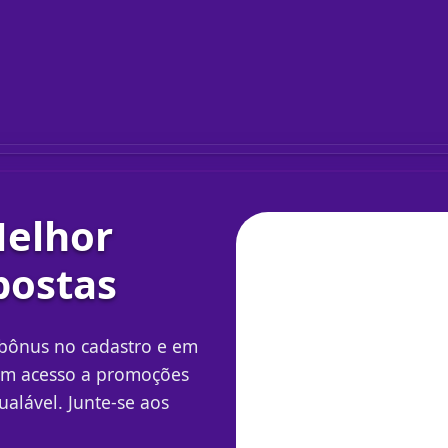
Melhor
postas
bônus no cadastro e em
em acesso a promoções
ualável. Junte-se aos