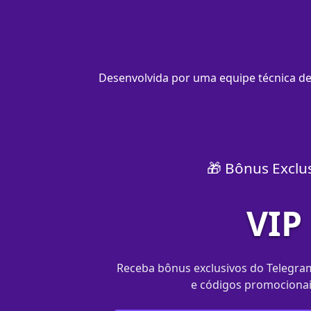
Desenvolvida por uma equipe técnica de 
🎁 Bônus Exclu
VIP
Receba bônus exclusivos do Telegra
e códigos promocionai