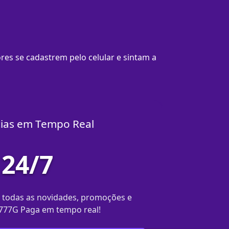
m
res se cadastrem pelo celular e sintam a
cias em Tempo Real
24/7
e todas as novidades, promoções e
777G Paga em tempo real!