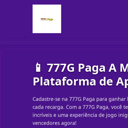
📱 777G Paga A 
Plataforma de A
Cadastre-se na 777G Paga para ganhar 
cada recarga. Com a 777G Paga, você t
incríveis e uma experiência de jogo inig
vencedores agora!