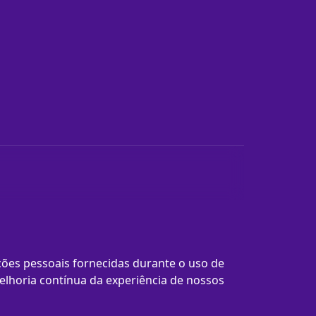
ões pessoais fornecidas durante o uso de
elhoria contínua da experiência de nossos