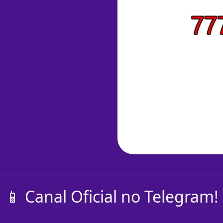
📱 Canal Oficial no Telegram!