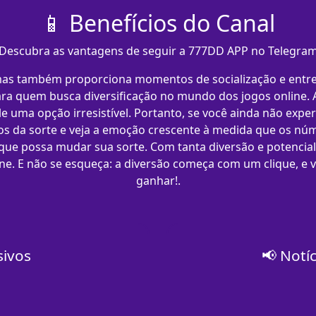
📱 Benefícios do Canal
Descubra as vantagens de seguir a 777DD APP no Telegra
 mas também proporciona momentos de socialização e entr
ara quem busca diversificação no mundo dos jogos online. 
e uma opção irresistível. Portanto, se você ainda não exp
ros da sorte e veja a emoção crescente à medida que os nú
ue possa mudar sua sorte. Com tanta diversão e potencial
ne. E não se esqueça: a diversão começa com um clique, e 
ganhar!.
sivos
📢 Notí