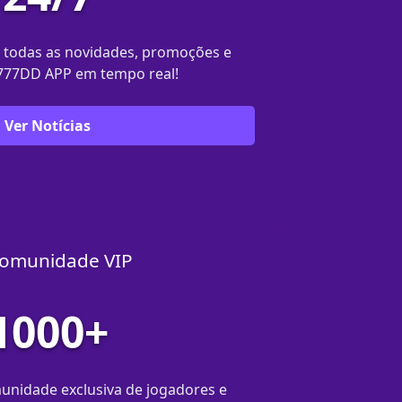
e todas as novidades, promoções e
777DD APP em tempo real!
Ver Notícias
Comunidade VIP
1000+
unidade exclusiva de jogadores e