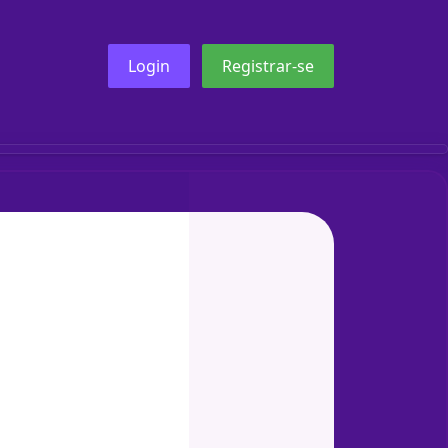
Login
Registrar-se