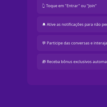
👆 Toque em "Entrar" ou "Join"
🔔 Ative as notificações para não p
💬 Participe das conversas e interaj
🎁 Receba bônus exclusivos autom