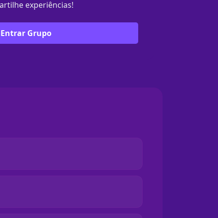
rtilhe experiências!
Entrar Grupo