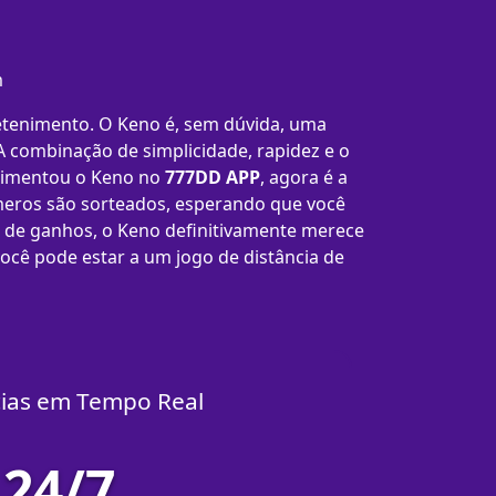
m
etenimento. O Keno é, sem dúvida, uma
A combinação de simplicidade, rapidez e o
erimentou o Keno no
777DD APP
, agora é a
meros são sorteados, esperando que você
 de ganhos, o Keno definitivamente merece
você pode estar a um jogo de distância de
cias em Tempo Real
24/7