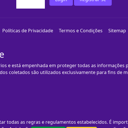
Políticas de Privacidade
Termos e Condições
Sitemap
de
ários e está empenhada em proteger todas as informações 
os coletados são utilizados exclusivamente para fins de m
r todas as regras e regulamentos estabelecidos. É import