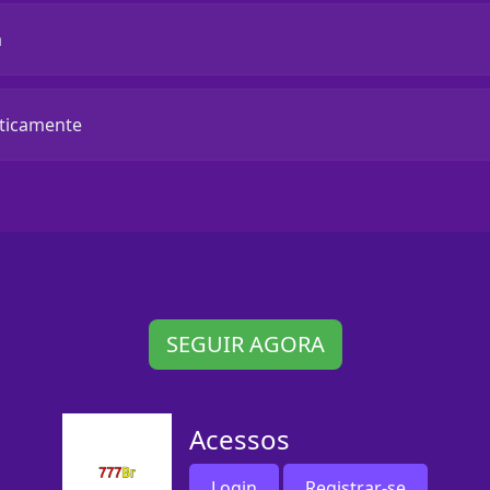
a
aticamente
SEGUIR AGORA
Acessos
Login
Registrar-se