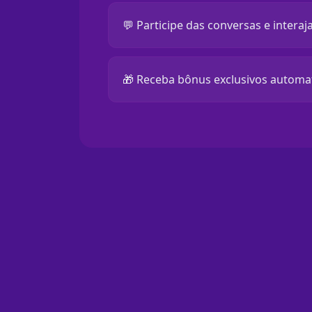
💬 Participe das conversas e interaj
🎁 Receba bônus exclusivos autom