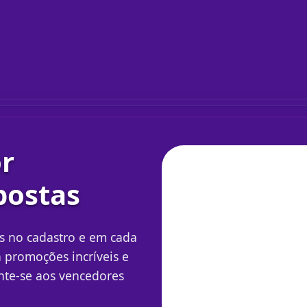
or
postas
s no cadastro e em cada
 promoções incríveis e
unte-se aos vencedores