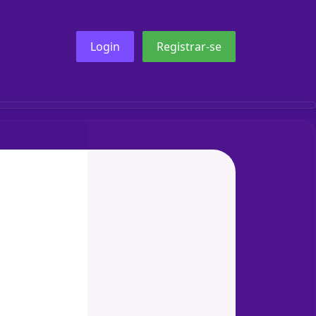
Login
Registrar-se