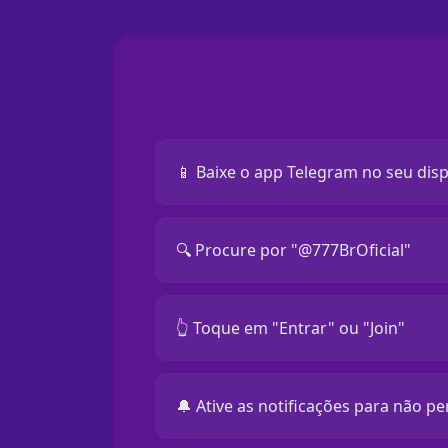
📱 Baixe o app Telegram no seu disp
🔍 Procure por "@777BrOficial"
👆 Toque em "Entrar" ou "Join"
🔔 Ative as notificações para não p