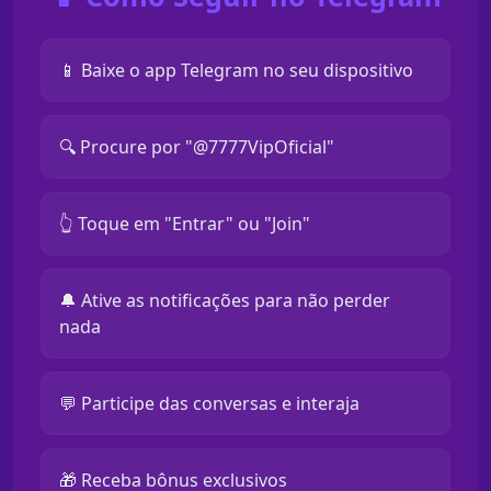
📱 Baixe o app Telegram no seu dispositivo
🔍 Procure por "@7777VipOficial"
👆 Toque em "Entrar" ou "Join"
🔔 Ative as notificações para não perder
nada
💬 Participe das conversas e interaja
🎁 Receba bônus exclusivos